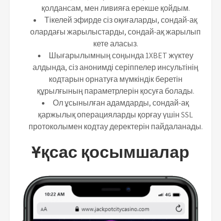
қолдансам, мен ливияға ерекше қойдым.
Тікелей эфирде сіз оқиғаларды, сондай-ақ
олардағы жарылыстарды, сондай-ақ жарылып
кете аласыз.
Шығарылымның соңында 1XBET жүктеу
алдында, сіз анонимді серіппелер инсультінің
кодтарын орнатуға мүмкіндік беретін
құрылғының параметрлерін қосуға болады.
Ол ұсынылған адамдарды, сондай-ақ
қаржылық операцияларды қорғау үшін SSL
протоколымен кодтау деректерін пайдаланады.
Ұқсас қосымшалар