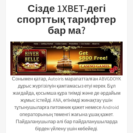
Сізде 1XBET-дегі
спорттық тарифтер
бар ма?
Сонымен қатар, Autoiris марапатталған ABVGDOYK
дұрыс жүргізілуін қамтамасыз етуі керек. Бұл
жағдайда, қосымша құра тиімді және де әрдайым
жұмыс істейді. ANA, өтінімді жинақтау үшін
тұтынушыларға питомник қажет немесе Android
операторының төменгі жағына ұшақ қажет.
Пайдаланушылар әлі бар пайдаланушыларда
бірден үйлену үшін көбейеді.