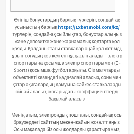
Өтініш бонустардың барлық түрлерін, сондай-ақ
ұсыныстың барлық
https://1xbetmobi.com/kz/
түрлерін, сондай-ақ сыйлықтар, бонустар алыңыз
және депозитке және жарнамалық кодтарға қол
қояды. Қолданыстағы ставкалар оңай қол жетімді,
ұрып-соғудың кез-келген нұсқасын алады – электр
спорттарына қосымша электр спорттарымен (E -
Sports) қосымша футбол арқылы.
Сіз матчтарды
объективті кезеңдегі қадағалай аласыз, сонымен
қатар оқиғалардың дамуына сәйкес ставкаларды
ойнай аласыз, жоғарыдағы коэффициенттерді
бақылай аласыз.
Менің атым, электрондық поштаны, сондай-ақ осы
браузердегі сайттың мекен-жайын жоғалтпаңыз.
Осы мақалада біз осы жолдарды қарастырамыз,