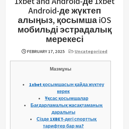
1xbet and Android-де 1xbet
Android-де жүктеп
алыңыз, қосымша iOS
мобильді эстрадалық
мерекесі
FEBRUARY 17, 2025
Uncategorized
Мазмұны
1xbet қосымшасын қайда жүктеу
керек
Ұқсас қосымшалар
Бағдарламалық жасақтаманың
даралығы
Сізде 1XBET-дегі спорттық
тарифтер бар ма?