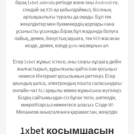
бірақ 1xbet adenda ретінде және оны Android-ге,
сондай-ақ IOS-қа қабылдаймыз, біз оның
артықшылығы туралы да оқиды. Бұл тек
жеңілдіктер мен букмекердің қорлары ғана
ұсынысты ұсынады.Бірақ бұл жадында болуға
лайық, демек, бонустық ақшаға, тек KOI жасаған
кезде, демек, өзіңді goio-мазмұнын ал.
Егер 1xbet жұмыс істесе, оны соңғы нұсқаға дейін
жалғастырып, құрылғыны қайта іске қосыңыз
немесе Интернет қосылымын реттеңіз. Егер
қиындық қалса, электрондық пошта саласындағы
онлайн-чат ALI арқылы көмек жұмысына жүгініңіз.
Біздің сайтымыздан сіз бұған тегін, шетелдік,
микробтарсыз көмектесе аласыз. Сізде W!
Механизм анықталғанға қарамастан, жеңілдік.
1xbet қосымшасын