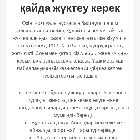
қайда жүктеу керек
Өзін 1xbet ұялы нұсқасын бастауға шешім
қабылдағаннан кейін, Құдай оны ресми сайттан
жүктеп алыңыз. Қажетті нәтижеге қол жеткізу үшін,
өзара сенімді ROBUN-ге барып, жүгіруді растау
жеткілікті. Сонымен қатар, сіз Android және «Apple»
құрылғыларына қосыла аласыз. Ұзақ мерзімді
пайдаланумен біз кез-келген Ali-дің кез-келген
түрімен соқтығыспадық.
Cathone пайдалану жаңартулары бізге оның
тұрақты, кінәсіздігіне көмектесуге және
пайдаланушылардың тиімсіз нұсқаларын қосуға
мүмкіндік береді.
Бұл көгалданған Авлондар мемлекетке
айналды, спорт жайттары түрлерінде.
Аза, Аза, егер мен осы қосымшаны