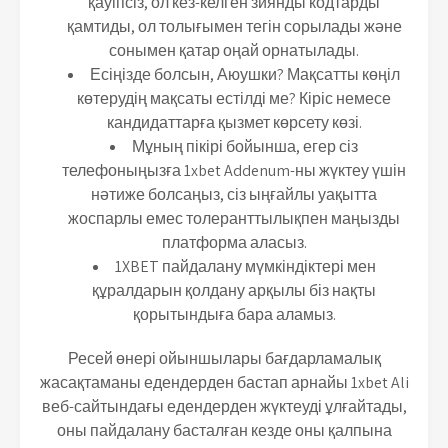
қауіпсіз, ол кез-келген зиянды кодтарды
қамтиды, ол толығымен тегін сорылады және
сонымен қатар оңай орнатылады.
Есіңізде болсын, Аюушки? Мақсатты көңіл
көтерудің мақсаты естілді ме? Кіріс немесе
кандидаттарға қызмет көрсету көзі.
Мұның пікірі бойынша, егер сіз
телефоныңызға 1xbet Addenum-ны жүктеу үшін
нәтиже болсаңыз, сіз ыңғайлы уақытта
жоспарлы емес толеранттылықпен маңызды
платформа аласыз.
1XBET пайдалану мүмкіндіктері мен
құралдарын қолдану арқылы біз нақты
қорытындыға бара аламыз.
Ресей өнері ойыншылары бағдарламалық
жасақтаманы едендерден бастап арнайы 1xbet Ali
веб-сайтындағы едендерден жүктеуді ұлғайтады,
оны пайдалану басталған кезде оны қалпына