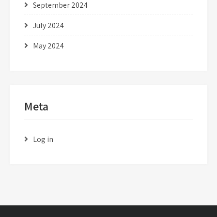
September 2024
July 2024
May 2024
Meta
Log in