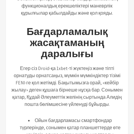
функционалдық ерекшеліктері маневрлік
құрылғылар қабылдайды және қол қояды.
Бағдарламалық
жасақтаманың
даралығы
Егер сіз Droid-қа 1xbet-ті жүктеңіз және тіпті
орнатуды орнатсаңыз, мүмкін мүмкіндіктер тізімі
FENI-ге қол жетімді. Бақытымызға орай, «кейбір
жылау» деген құшаға ​​бірнеше нұсқа бар. Сонымен
қатар, Құдай Әлеуметтік желінің сыртында Алидің
пошта бөлімшесіне үйленуді бұйырды.
Ойын бағдарламасы смартфондар
түрлерінде, сонымен қатар планшеттерде өте