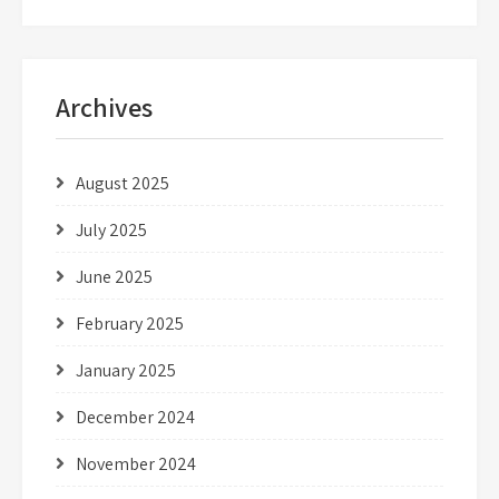
Archives
August 2025
July 2025
June 2025
February 2025
January 2025
December 2024
November 2024