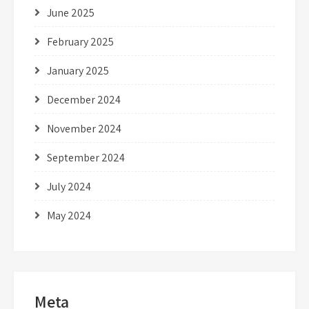
June 2025
February 2025
January 2025
December 2024
November 2024
September 2024
July 2024
May 2024
Meta