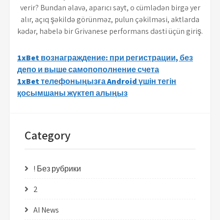
verir? Bundan əlavə, aparıcı sayt, o cümlədən birgə yer
alır, açıq şəkildə görünməz, pulun çəkilməsi, aktlarda
kədər, habelə bir Grivanese performans dəsti üçün giriş.
Post
1xBet вознаграждение: при регистрации, без
депо и выше самопополнение счета
navigation
1xBet телефоныңызға Android үшін тегін
қосымшаны жүктеп алыңыз
Category
! Без рубрики
2
AI News