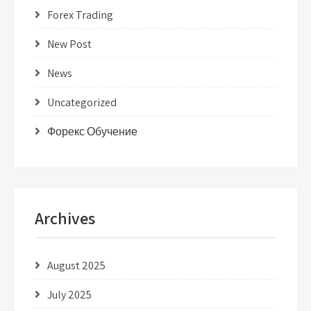
Forex Trading
New Post
News
Uncategorized
Форекс Обучение
Archives
August 2025
July 2025